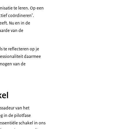
nisatie te leren. Op een
ctief coördineren’.
eft. Nu en in de
aarde van de
s te reflecteren op je
ofessionaliteit daarmee
vermogen van de
kel
ssadeur van het
g in de pilotfase
ssentiële schakel in ons