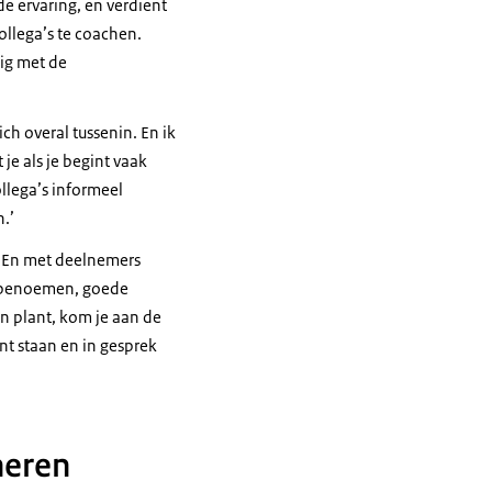
e ervaring, en verdient
ollega’s te coachen.
zig met de
ich overal tussenin. En ik
je als je begint vaak
ollega’s informeel
.’
. En met deelnemers
en benoemen, goede
en plant, kom je aan de
nt staan en in gesprek
neren