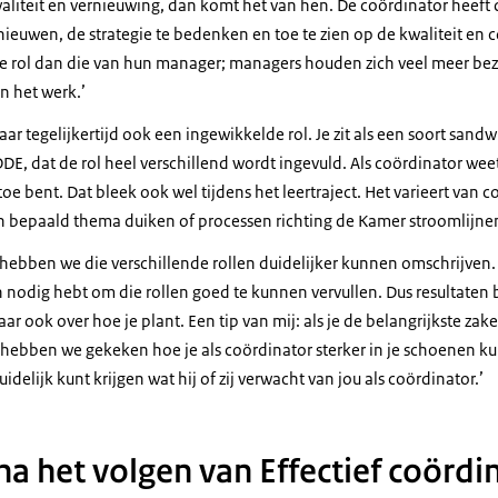
aliteit en vernieuwing, dan komt het van hen. De coördinator heeft d
ieuwen, de strategie te bedenken en toe te zien op de kwaliteit en c
ere rol dan die van hun manager; managers houden zich veel meer be
n het werk.’
aar tegelijkertijd ook een ingewikkelde rol. Je zit als een soort sandw
DE, dat de rol heel verschillend wordt ingevuld. Als coördinator weet 
toe bent. Dat bleek ook wel tijdens het leertraject. Het varieert van c
en bepaald thema duiken of processen richting de Kamer stroomlijnen
 hebben we die verschillende rollen duidelijker kunnen omschrijven
h nodig hebt om die rollen goed te kunnen vervullen. Dus resultat
 ook over hoe je plant. Een tip van mij: als je de belangrijkste zak
 hebben we gekeken hoe je als coördinator sterker in je schoenen ku
delijk kunt krijgen wat hij of zij verwacht van jou als coördinator.’
a het volgen van Effectief coördi