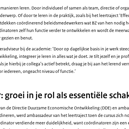
 manieren leren. Door individueel of samen als team, directie of orga
rwerp. Of door te leren in de praktijk, zoals bij het leertraject ‘Effe
 ontdekken coördinerend beleidsmedewerkers wat BZ van hen nodig he
dinatoren zelf hun functie verder te ontwikkelen en wordt de meerw
r gezien en benut.
eeradviseur bij de academie: ‘Door op dagelijkse basis in je werk steed
kkeling, integreer je leren in alles wat je doet. Je tilt jezelf en je pr
s je hierbij je collega’s actief betrekt, draag je bij aan het lerend 
oor iedereen, ongeacht niveau of functie.’
 groei in je rol als essentiële scha
r van de Directie Duurzame Economische Ontwikkeling (DDE) en amba
ördineren, werd ambassadeur van het leertraject toen de cursus zich no
dinator verdiende meer duidelijkheid, want coördinatoren zijn een e