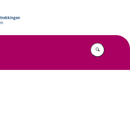
 Internationale Betrekkingen
etrekkingen
en
Vul in wat u z