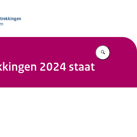
 Internationale Betrekkingen
etrekkingen
en
Vul in wat u z
kkingen 2024 staat