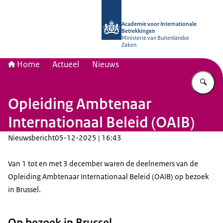
Naar de homepage van Academie voo
Academie voor Internationale
Betrekkingen
Ministerie van Buitenlandse
Zaken
Home
Actueel
Nieuws
Vu
Opleiding Ambtenaar
Internationaal Beleid (OAIB)
Nieuwsbericht
05-12-2025 | 16:43
Van 1 tot en met 3 december waren de deelnemers van de
Opleiding Ambtenaar Internationaal Beleid (OAIB) op bezoek
in Brussel.
Op bezoek in Brussel