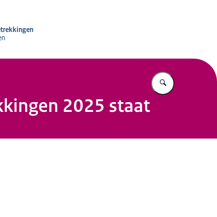
 Internationale Betrekkingen
etrekkingen
en
Vul in wat u z
kkingen 2025 staat