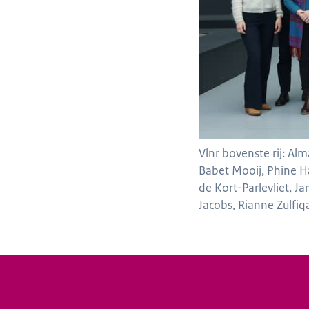
Vlnr bovenste rij: Al
Babet Mooij, Phine Ha
de Kort-Parlevliet, 
Jacobs, Rianne Zulfi