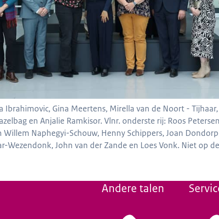
ma Ibrahimovic, Gina Meertens, Mirella van de Noort - Tijhaar
zelbag en Anjalie Ramkisor. Vlnr. onderste rij: Roos Petersen,
Jan Willem Naphegyi-Schouw, Henny Schippers, Joan Dondorp,
qar-Wezendonk, John van der Zande en Loes Vonk. Niet op de
Andere talen
Servic